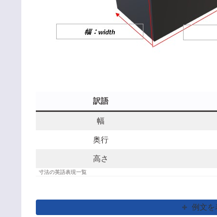
訳語
幅
奥行
高さ
寸法の英語表現一覧
例文を