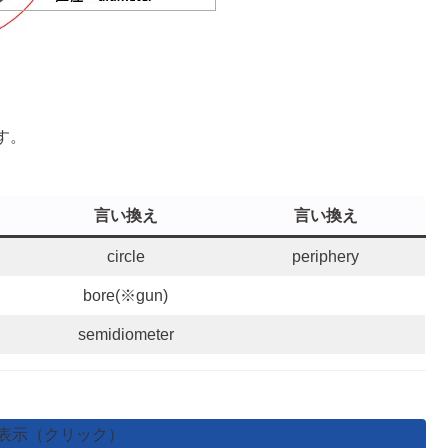
す。
言い換え
言い換え
circle
periphery
bore(※gun)
semidiometer
表示（クリック）