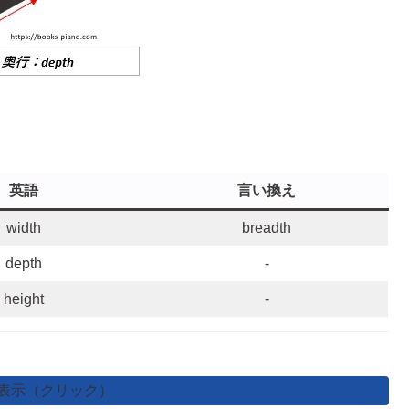
英語
言い換え
width
breadth
depth
-
height
-
表示（クリック）